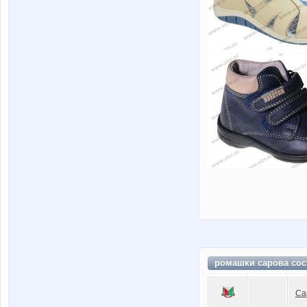
ромашки сарова сос
Са