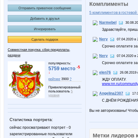
Комплименты
Отправить приватное сообщение
5 комплиментов в гостевой 
Добавить в друзья
Narmebel
30.08.2
Игнорировать
Здравствуйте, приш
Nery
07.04.2020 в 
Сделать подарок
Срочно оплатите зак
Совместная покупка: сбор предоплаты,
раздачи
Nery
07.04.2020 в 
Срочно оплатите зак
популярность:
-5
5759 место
elen76
↓
26.08.2019 
рейтинг
3900
?
ЖДУ ОПЛАТУ.
www.nn.ru/community/
Привилегированный
пользователь
5
Angelina2307
17.
уровня
С ДНЁМ РОЖДЕНИЯ
Вы не авторизованы! Чтоб
Статистика портрета:
сейчас просматривают портрет - 0
зарегистрированные пользователи
Метки лидеров