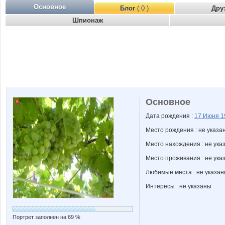
Основное
Блог
( 0 )
Дру
Шпионаж
Основное
Дата рождения :
17 Июня
1
Место рождения : не указа
Место нахождения : не ука
Место проживания : не ука
Любимые места : не указа
Интересы : не указаны
Портрет заполнен на 69 %